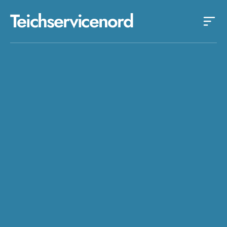
Teichservicenord
.8/5