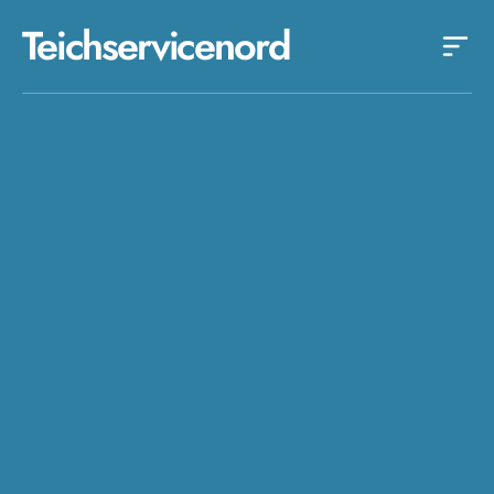
Teichservicenord
.8/5