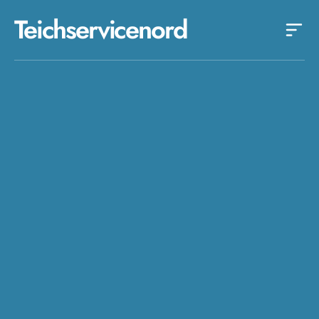
Teichservicenord
loses Beratungsgespräch